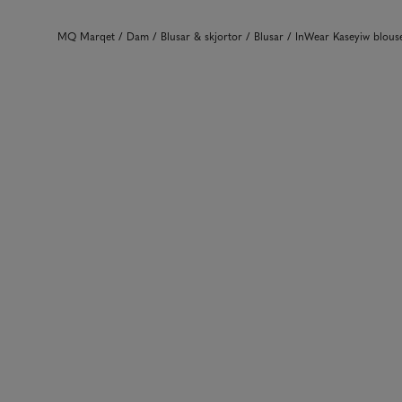
MQ Marqet
Dam
Blusar & skjortor
Blusar
InWear Kaseyiw blou