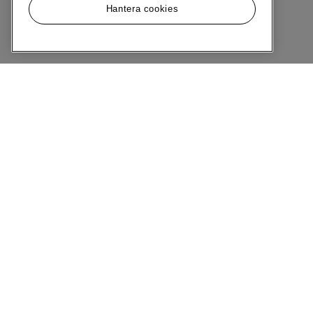
Hantera cookies
Meny
Om MQ Marqet
Bli Medlem
Kundservice
Ångra Köp