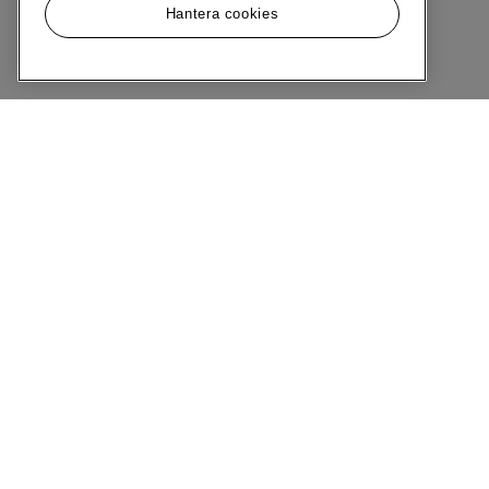
Hantera cookies
Meny
Om MQ Marqet
Bli Medlem
Kundservice
Ångra Köp