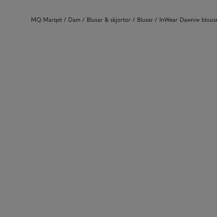
MQ Marqet
Dam
Blusar & skjortor
Blusar
InWear Dawniw blou