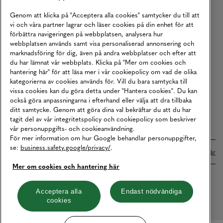
Köpvillkor
Genom att klicka på "Acceptera alla cookies" samtycker du till att
vi och våra partner lagrar och läser cookies på din enhet för att
Karriär
förbättra navigeringen på webbplatsen, analysera hur
webbplatsen används samt visa personaliserad annonsering och
Vårt Ansvar
marknadsföring för dig, även på andra webbplatser och efter att
Våra Tjänster
du har lämnat vår webbplats. Klicka på "Mer om cookies och
hantering här" för att läsa mer i vår cookiepolicy om vad de olika
Press
kategorierna av cookies används för. Vill du bara samtycka till
vissa cookies kan du göra detta under "Hantera cookies". Du kan
Studentrabatt
också göra anpassningarna i efterhand eller välja att dra tillbaka
B2B
ditt samtycke. Genom att göra dina val bekräftar du att du har
tagit del av vår integritetspolicy och cookiepolicy som beskriver
Tillgänglighetsredogörelse
vår personuppgifts- och cookieanvändning.
För mer information om hur Google behandlar personuppgifter,
se:
business.safety.google/privacy/
.
Betalningar online sköts i samarbete med Klarna. Läs mer
här
Mer om cookies och hantering här
Cookies
Dataskydd
Integritetspolicy
Acceptera alla
Endast nödvändiga
cookies
Hantera cookies