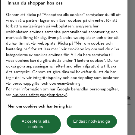
Innan du shoppar hos oss
Returer
Köpvillkor
Genom att klicka på "Acceptera alla cookies" samtycker du till att
vi och våra partner lagrar och läser cookies på din enhet för att
Karriär
förbättra navigeringen på webbplatsen, analysera hur
webbplatsen används samt visa personaliserad annonsering och
Vårt Ansvar
marknadsföring för dig, även på andra webbplatser och efter att
Våra Tjänster
du har lämnat vår webbplats. Klicka på "Mer om cookies och
hantering här" för att läsa mer i vår cookiepolicy om vad de olika
Press
kategorierna av cookies används för. Vill du bara samtycka till
vissa cookies kan du göra detta under "Hantera cookies". Du kan
Studentrabatt
också göra anpassningarna i efterhand eller välja att dra tillbaka
B2B
ditt samtycke. Genom att göra dina val bekräftar du att du har
tagit del av vår integritetspolicy och cookiepolicy som beskriver
Tillgänglighetsredogörelse
vår personuppgifts- och cookieanvändning.
För mer information om hur Google behandlar personuppgifter,
se:
business.safety.google/privacy/
.
Betalningar online sköts i samarbete med Klarna. Läs mer
här
Mer om cookies och hantering här
Cookies
Dataskydd
Integritetspolicy
Acceptera alla
Endast nödvändiga
cookies
Hantera cookies