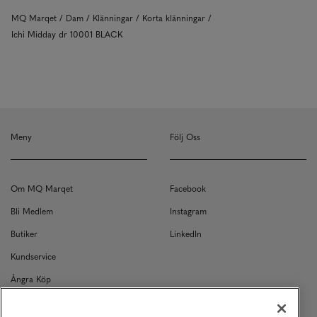
MQ Marqet
Dam
Klänningar
Korta klänningar
Ichi Midday dr 10001 BLACK
Meny
Följ Oss
Om MQ Marqet
Facebook
Bli Medlem
Instagram
Butiker
LinkedIn
Kundservice
Ångra Köp
Kontakt