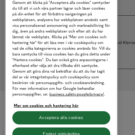
Genom att klicka på "Acceptera alla cookies" samtycker
du till att vi och våra partner lagrar och läser cookies
på din enhet för att förbättra navigeringen på
webbplatsen, analysera hur webbplatsen används samt
visa personaliserad annonsering och marknadsföring för
dig, även på andra webbplatser och efter att du har
lämnat vår webbplats. Klicka på "Mer om cookies och
Betalningar online sköts i samarbete med Klarn
hantering här" för att läsa mer i vår cookiepolicy om
vad de olika kategorierna av cookies används för. Vill du
bara samtycka till vissa cookies kan du göra detta under
"Hantera cookies". Du kan också göra anpassningarna i
efterhand eller välja att dra tillbaka ditt samtycke.
Genom att göra dina val bekräftar du att du har tagit
del av vår integritetspolicy och cookiepolicy som
beskriver vår personuppgifts- och cookieanvändning.
För mer information om hur Google behandlar
personuppgifter, se:
business.safety.google/privacy/
.
Mer om cookies och hantering här
Acceptera alla cookies
Endast nödvändiga