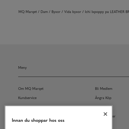
MQ Marqet
Dam
Byxor
Vida byxor
Ichi Ixpoppy pa LEATHER
Meny
Om MQ Marqet
Bli Medlem
Kundservice
Ångra Köp
Returer
Köpvillkor
Vårt Ansvar
Våra Tjänster
Innan du shoppar hos oss
Studentrabatt
B2B