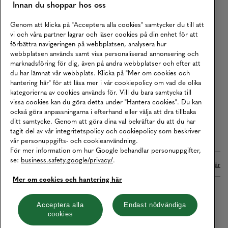
Innan du shoppar hos oss
Returer
Köpvillkor
Genom att klicka på "Acceptera alla cookies" samtycker du till att
vi och våra partner lagrar och läser cookies på din enhet för att
Karriär
förbättra navigeringen på webbplatsen, analysera hur
webbplatsen används samt visa personaliserad annonsering och
Vårt Ansvar
marknadsföring för dig, även på andra webbplatser och efter att
Våra Tjänster
du har lämnat vår webbplats. Klicka på "Mer om cookies och
hantering här" för att läsa mer i vår cookiepolicy om vad de olika
Press
kategorierna av cookies används för. Vill du bara samtycka till
vissa cookies kan du göra detta under "Hantera cookies". Du kan
Studentrabatt
också göra anpassningarna i efterhand eller välja att dra tillbaka
B2B
ditt samtycke. Genom att göra dina val bekräftar du att du har
tagit del av vår integritetspolicy och cookiepolicy som beskriver
Tillgänglighetsredogörelse
vår personuppgifts- och cookieanvändning.
För mer information om hur Google behandlar personuppgifter,
se:
business.safety.google/privacy/
.
Betalningar online sköts i samarbete med Klarna. Läs mer
här
Mer om cookies och hantering här
Cookies
Dataskydd
Integritetspolicy
Acceptera alla
Endast nödvändiga
cookies
Hantera cookies