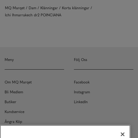
MQ Marqet
Dam
Klänningar
Korta klänningar
Ichi Ihmarrakech dr2 POINCIANA
Meny
Följ Oss
Om MQ Marqet
Facebook
Bli Medlem
Instagram
Butiker
LinkedIn
Kundservice
Ångra Köp
Kontakt