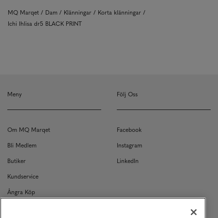
MQ Marqet
Dam
Klänningar
Korta klänningar
Ichi Ihlisa dr5 BLACK PRINT
Meny
Följ Oss
Om MQ Marqet
Facebook
Bli Medlem
Instagram
Butiker
LinkedIn
Kundservice
Ångra Köp
Kontakt