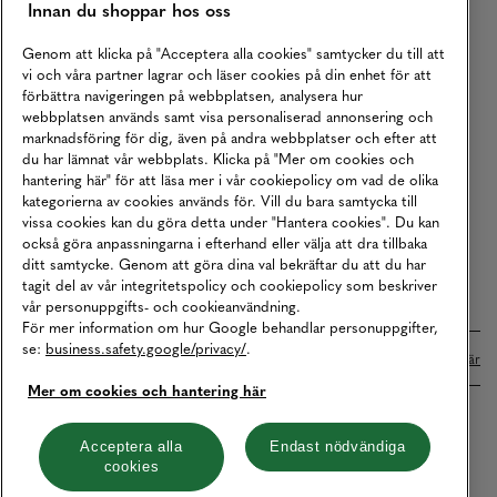
Innan du shoppar hos oss
Returer
Köpvillkor
Genom att klicka på "Acceptera alla cookies" samtycker du till att
vi och våra partner lagrar och läser cookies på din enhet för att
Karriär
förbättra navigeringen på webbplatsen, analysera hur
webbplatsen används samt visa personaliserad annonsering och
Vårt Ansvar
marknadsföring för dig, även på andra webbplatser och efter att
Våra Tjänster
du har lämnat vår webbplats. Klicka på "Mer om cookies och
hantering här" för att läsa mer i vår cookiepolicy om vad de olika
Press
kategorierna av cookies används för. Vill du bara samtycka till
vissa cookies kan du göra detta under "Hantera cookies". Du kan
Studentrabatt
också göra anpassningarna i efterhand eller välja att dra tillbaka
B2B
ditt samtycke. Genom att göra dina val bekräftar du att du har
tagit del av vår integritetspolicy och cookiepolicy som beskriver
Tillgänglighetsredogörelse
vår personuppgifts- och cookieanvändning.
För mer information om hur Google behandlar personuppgifter,
se:
business.safety.google/privacy/
.
Betalningar online sköts i samarbete med Klarna. Läs mer
här
Mer om cookies och hantering här
Cookies
Dataskydd
Integritetspolicy
Acceptera alla
Endast nödvändiga
cookies
Hantera cookies