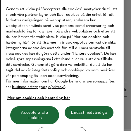
Köpvillkor
Genom att klicka på "Acceptera alla cookies" samtycker du till att
vi och våra partner lagrar och läser cookies på din enhet för att
Karriär
förbättra navigeringen på webbplatsen, analysera hur
webbplatsen används samt visa personaliserad annonsering och
Vårt Ansvar
marknadsföring för dig, även på andra webbplatser och efter att
Våra Tjänster
du har lämnat vår webbplats. Klicka på "Mer om cookies och
hantering här" för att läsa mer i vår cookiepolicy om vad de olika
Press
kategorierna av cookies används för. Vill du bara samtycka till
vissa cookies kan du göra detta under "Hantera cookies". Du kan
Studentrabatt
också göra anpassningarna i efterhand eller välja att dra tillbaka
B2B
ditt samtycke. Genom att göra dina val bekräftar du att du har
tagit del av vår integritetspolicy och cookiepolicy som beskriver
Tillgänglighetsredogörelse
vår personuppgifts- och cookieanvändning.
För mer information om hur Google behandlar personuppgifter,
se:
business.safety.google/privacy/
.
Betalningar online sköts i samarbete med Klarna. Läs mer
här
Mer om cookies och hantering här
Cookies
Dataskydd
Integritetspolicy
Acceptera alla
Endast nödvändiga
cookies
Hantera cookies