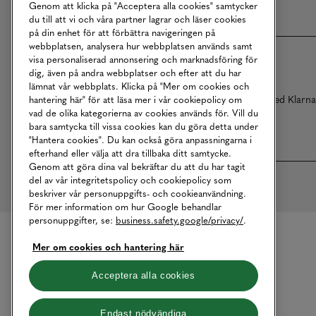
Genom att klicka på "Acceptera alla cookies" samtycker
du till att vi och våra partner lagrar och läser cookies
på din enhet för att förbättra navigeringen på
webbplatsen, analysera hur webbplatsen används samt
visa personaliserad annonsering och marknadsföring för
dig, även på andra webbplatser och efter att du har
lämnat vår webbplats. Klicka på "Mer om cookies och
Betalningar online sköts i samarbete med Klarn
hantering här" för att läsa mer i vår cookiepolicy om
vad de olika kategorierna av cookies används för. Vill du
bara samtycka till vissa cookies kan du göra detta under
"Hantera cookies". Du kan också göra anpassningarna i
efterhand eller välja att dra tillbaka ditt samtycke.
Genom att göra dina val bekräftar du att du har tagit
del av vår integritetspolicy och cookiepolicy som
beskriver vår personuppgifts- och cookieanvändning.
För mer information om hur Google behandlar
personuppgifter, se:
business.safety.google/privacy/
.
Mer om cookies och hantering här
Acceptera alla cookies
Endast nödvändiga