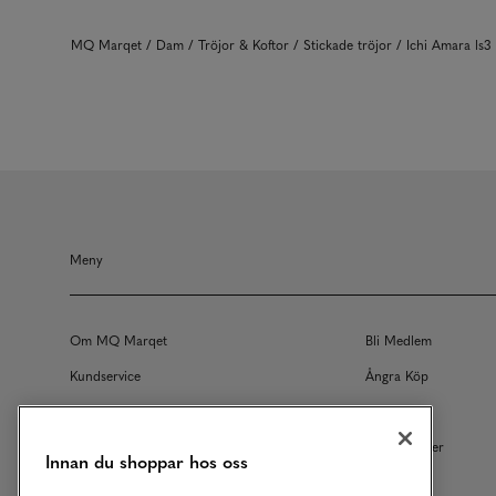
MQ Marqet
Dam
Tröjor & Koftor
Stickade tröjor
Ichi Amara ls
Meny
Om MQ Marqet
Bli Medlem
Kundservice
Ångra Köp
Returer
Köpvillkor
Vårt Ansvar
Våra Tjänster
Innan du shoppar hos oss
Studentrabatt
B2B