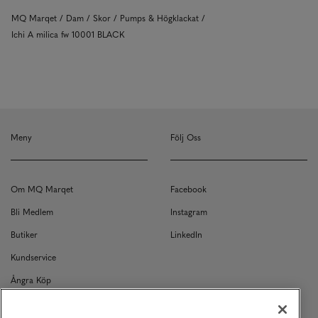
MQ Marqet
Dam
Skor
Pumps & Högklackat
Ichi A milica fw 10001 BLACK
Meny
Följ Oss
Om MQ Marqet
Facebook
Bli Medlem
Instagram
Butiker
LinkedIn
Kundservice
Ångra Köp
Kontakt