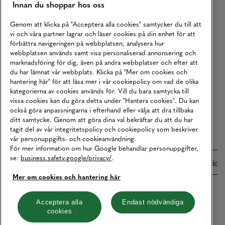
Innan du shoppar hos oss
Returer
Köpvillkor
Genom att klicka på "Acceptera alla cookies" samtycker du till att
vi och våra partner lagrar och läser cookies på din enhet för att
Karriär
förbättra navigeringen på webbplatsen, analysera hur
webbplatsen används samt visa personaliserad annonsering och
Vårt Ansvar
marknadsföring för dig, även på andra webbplatser och efter att
Våra Tjänster
du har lämnat vår webbplats. Klicka på "Mer om cookies och
hantering här" för att läsa mer i vår cookiepolicy om vad de olika
Press
kategorierna av cookies används för. Vill du bara samtycka till
vissa cookies kan du göra detta under "Hantera cookies". Du kan
Studentrabatt
också göra anpassningarna i efterhand eller välja att dra tillbaka
B2B
ditt samtycke. Genom att göra dina val bekräftar du att du har
tagit del av vår integritetspolicy och cookiepolicy som beskriver
Tillgänglighetsredogörelse
vår personuppgifts- och cookieanvändning.
För mer information om hur Google behandlar personuppgifter,
se:
business.safety.google/privacy/
.
Betalningar online sköts i samarbete med Klarna. Läs mer
här
Mer om cookies och hantering här
Cookies
Dataskydd
Integritetspolicy
Acceptera alla
Endast nödvändiga
cookies
Hantera cookies