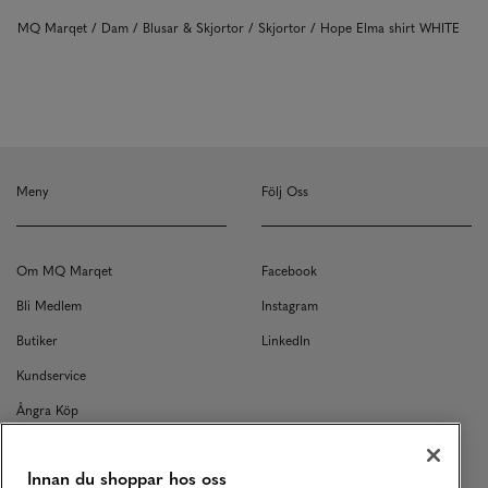
MQ Marqet
Dam
Blusar & Skjortor
Skjortor
Hope Elma shirt WHITE
Meny
Följ Oss
Om MQ Marqet
Facebook
Bli Medlem
Instagram
Butiker
LinkedIn
Kundservice
Ångra Köp
Kontakt
Innan du shoppar hos oss
Returer