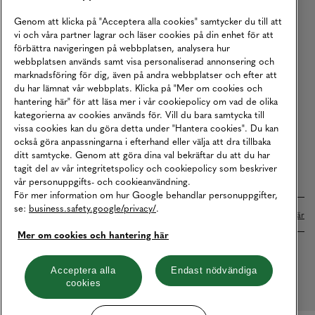
Köpvillkor
Genom att klicka på "Acceptera alla cookies" samtycker du till att
vi och våra partner lagrar och läser cookies på din enhet för att
Karriär
förbättra navigeringen på webbplatsen, analysera hur
webbplatsen används samt visa personaliserad annonsering och
Vårt Ansvar
marknadsföring för dig, även på andra webbplatser och efter att
Våra Tjänster
du har lämnat vår webbplats. Klicka på "Mer om cookies och
hantering här" för att läsa mer i vår cookiepolicy om vad de olika
Press
kategorierna av cookies används för. Vill du bara samtycka till
vissa cookies kan du göra detta under "Hantera cookies". Du kan
Studentrabatt
också göra anpassningarna i efterhand eller välja att dra tillbaka
B2B
ditt samtycke. Genom att göra dina val bekräftar du att du har
tagit del av vår integritetspolicy och cookiepolicy som beskriver
Tillgänglighetsredogörelse
vår personuppgifts- och cookieanvändning.
För mer information om hur Google behandlar personuppgifter,
se:
business.safety.google/privacy/
.
Betalningar online sköts i samarbete med Klarna. Läs mer
här
Mer om cookies och hantering här
Cookies
Dataskydd
Integritetspolicy
Acceptera alla
Endast nödvändiga
cookies
Hantera cookies