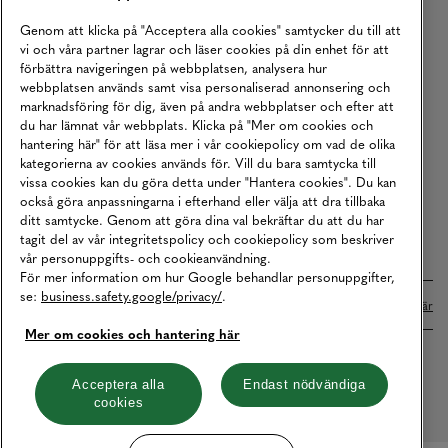
Köpvillkor
Genom att klicka på "Acceptera alla cookies" samtycker du till att
vi och våra partner lagrar och läser cookies på din enhet för att
Karriär
förbättra navigeringen på webbplatsen, analysera hur
webbplatsen används samt visa personaliserad annonsering och
Vårt Ansvar
marknadsföring för dig, även på andra webbplatser och efter att
Våra Tjänster
du har lämnat vår webbplats. Klicka på "Mer om cookies och
hantering här" för att läsa mer i vår cookiepolicy om vad de olika
Press
kategorierna av cookies används för. Vill du bara samtycka till
vissa cookies kan du göra detta under "Hantera cookies". Du kan
Studentrabatt
också göra anpassningarna i efterhand eller välja att dra tillbaka
B2B
ditt samtycke. Genom att göra dina val bekräftar du att du har
tagit del av vår integritetspolicy och cookiepolicy som beskriver
Tillgänglighetsredogörelse
vår personuppgifts- och cookieanvändning.
För mer information om hur Google behandlar personuppgifter,
se:
business.safety.google/privacy/
.
Betalningar online sköts i samarbete med Klarna. Läs mer
här
Mer om cookies och hantering här
Cookies
Dataskydd
Integritetspolicy
Acceptera alla
Endast nödvändiga
cookies
Hantera cookies