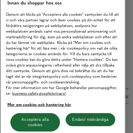
Innan du shoppar hos oss
Returer
Köpvillkor
Genom att klicka på "Acceptera alla cookies" samtycker du till att
vi och våra partner lagrar och läser cookies på din enhet för att
Karriär
förbättra navigeringen på webbplatsen, analysera hur
webbplatsen används samt visa personaliserad annonsering och
Vårt Ansvar
marknadsföring för dig, även på andra webbplatser och efter att
Våra Tjänster
du har lämnat vår webbplats. Klicka på "Mer om cookies och
hantering här" för att läsa mer i vår cookiepolicy om vad de olika
Press
kategorierna av cookies används för. Vill du bara samtycka till
vissa cookies kan du göra detta under "Hantera cookies". Du kan
Studentrabatt
också göra anpassningarna i efterhand eller välja att dra tillbaka
B2B
ditt samtycke. Genom att göra dina val bekräftar du att du har
tagit del av vår integritetspolicy och cookiepolicy som beskriver
Tillgänglighetsredogörelse
vår personuppgifts- och cookieanvändning.
För mer information om hur Google behandlar personuppgifter,
se:
business.safety.google/privacy/
.
Betalningar online sköts i samarbete med Klarna. Läs mer
här
Mer om cookies och hantering här
Cookies
Dataskydd
Integritetspolicy
Acceptera alla
Endast nödvändiga
cookies
Hantera cookies