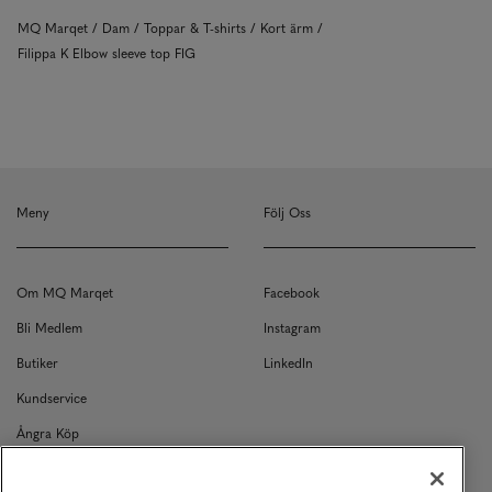
MQ Marqet
Dam
Toppar & T-shirts
Kort ärm
Filippa K Elbow sleeve top FIG
Meny
Följ Oss
Om MQ Marqet
Facebook
Bli Medlem
Instagram
Butiker
LinkedIn
Kundservice
Ångra Köp
Kontakt