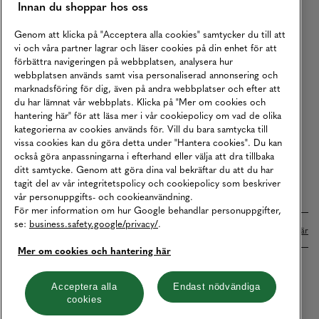
Innan du shoppar hos oss
Returer
Köpvillkor
Genom att klicka på "Acceptera alla cookies" samtycker du till att
vi och våra partner lagrar och läser cookies på din enhet för att
Karriär
förbättra navigeringen på webbplatsen, analysera hur
webbplatsen används samt visa personaliserad annonsering och
Vårt Ansvar
marknadsföring för dig, även på andra webbplatser och efter att
Våra Tjänster
du har lämnat vår webbplats. Klicka på "Mer om cookies och
hantering här" för att läsa mer i vår cookiepolicy om vad de olika
Press
kategorierna av cookies används för. Vill du bara samtycka till
vissa cookies kan du göra detta under "Hantera cookies". Du kan
Studentrabatt
också göra anpassningarna i efterhand eller välja att dra tillbaka
B2B
ditt samtycke. Genom att göra dina val bekräftar du att du har
tagit del av vår integritetspolicy och cookiepolicy som beskriver
Tillgänglighetsredogörelse
vår personuppgifts- och cookieanvändning.
För mer information om hur Google behandlar personuppgifter,
se:
business.safety.google/privacy/
.
Betalningar online sköts i samarbete med Klarna. Läs mer
här
Mer om cookies och hantering här
Cookies
Dataskydd
Integritetspolicy
Acceptera alla
Endast nödvändiga
cookies
Hantera cookies