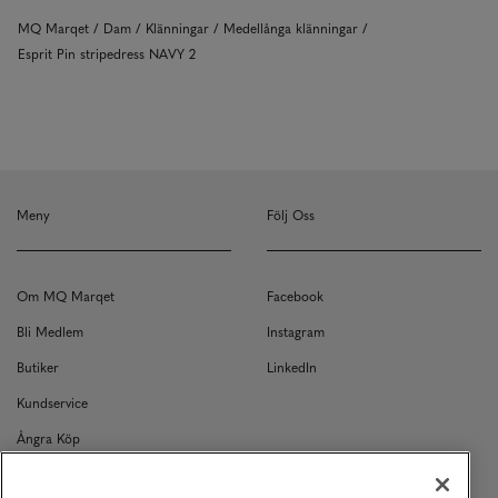
MQ Marqet
Dam
Klänningar
Medellånga klänningar
Esprit Pin stripedress NAVY 2
Meny
Följ Oss
Om MQ Marqet
Facebook
Bli Medlem
Instagram
Butiker
LinkedIn
Kundservice
Ångra Köp
Kontakt