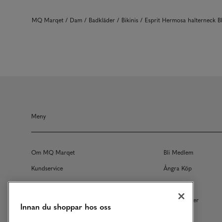
MQ Marqet
Dam
Badkläder
Bikinis
Esprit Hermosa halterneck 
Meny
Om MQ Marqet
Bli Medlem
Kundservice
Ångra Köp
Returer
Köpvillkor
Vårt Ansvar
Våra Tjänster
Innan du shoppar hos oss
Studentrabatt
B2B