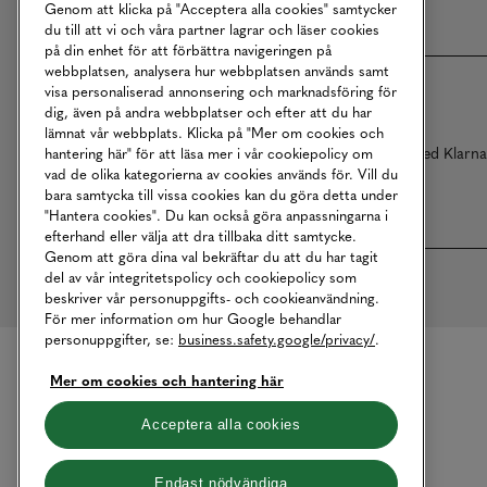
Genom att klicka på "Acceptera alla cookies" samtycker
du till att vi och våra partner lagrar och läser cookies
på din enhet för att förbättra navigeringen på
webbplatsen, analysera hur webbplatsen används samt
visa personaliserad annonsering och marknadsföring för
dig, även på andra webbplatser och efter att du har
lämnat vår webbplats. Klicka på "Mer om cookies och
Betalningar online sköts i samarbete med Klarn
hantering här" för att läsa mer i vår cookiepolicy om
vad de olika kategorierna av cookies används för. Vill du
bara samtycka till vissa cookies kan du göra detta under
"Hantera cookies". Du kan också göra anpassningarna i
efterhand eller välja att dra tillbaka ditt samtycke.
Genom att göra dina val bekräftar du att du har tagit
del av vår integritetspolicy och cookiepolicy som
beskriver vår personuppgifts- och cookieanvändning.
För mer information om hur Google behandlar
personuppgifter, se:
business.safety.google/privacy/
.
Mer om cookies och hantering här
Acceptera alla cookies
Endast nödvändiga