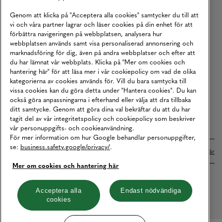
Köpvillkor
Genom att klicka på "Acceptera alla cookies" samtycker du till att
vi och våra partner lagrar och läser cookies på din enhet för att
Karriär
förbättra navigeringen på webbplatsen, analysera hur
webbplatsen används samt visa personaliserad annonsering och
Vårt Ansvar
marknadsföring för dig, även på andra webbplatser och efter att
Våra Tjänster
du har lämnat vår webbplats. Klicka på "Mer om cookies och
hantering här" för att läsa mer i vår cookiepolicy om vad de olika
Press
kategorierna av cookies används för. Vill du bara samtycka till
vissa cookies kan du göra detta under "Hantera cookies". Du kan
Studentrabatt
också göra anpassningarna i efterhand eller välja att dra tillbaka
B2B
ditt samtycke. Genom att göra dina val bekräftar du att du har
tagit del av vår integritetspolicy och cookiepolicy som beskriver
Tillgänglighetsredogörelse
vår personuppgifts- och cookieanvändning.
För mer information om hur Google behandlar personuppgifter,
se:
business.safety.google/privacy/
.
Betalningar online sköts i samarbete med Klarna. Läs mer
här
Mer om cookies och hantering här
Cookies
Dataskydd
Integritetspolicy
Acceptera alla
Endast nödvändiga
cookies
Hantera cookies