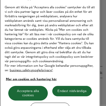
Köpvillkor
Genom att klicka på "Acceptera alla cookies" samtycker du till att
vi och våra partner lagrar och läser cookies på din enhet för att
Karriär
förbättra navigeringen på webbplatsen, analysera hur
webbplatsen används samt visa personaliserad annonsering och
Vårt Ansvar
marknadsföring för dig, även på andra webbplatser och efter att
Våra Tjänster
du har lämnat vår webbplats. Klicka på "Mer om cookies och
hantering här" för att läsa mer i vår cookiepolicy om vad de olika
Press
kategorierna av cookies används för. Vill du bara samtycka till
vissa cookies kan du göra detta under "Hantera cookies". Du kan
Studentrabatt
också göra anpassningarna i efterhand eller välja att dra tillbaka
B2B
ditt samtycke. Genom att göra dina val bekräftar du att du har
tagit del av vår integritetspolicy och cookiepolicy som beskriver
Tillgänglighetsredogörelse
vår personuppgifts- och cookieanvändning.
För mer information om hur Google behandlar personuppgifter,
se:
business.safety.google/privacy/
.
Betalningar online sköts i samarbete med Klarna. Läs mer
här
Mer om cookies och hantering här
Cookies
Dataskydd
Integritetspolicy
Acceptera alla
Endast nödvändiga
cookies
Hantera cookies