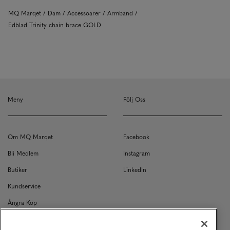
MQ Marqet
Dam
Accessoarer
Armband
Edblad Trinity chain brace GOLD
Meny
Följ Oss
Om MQ Marqet
Facebook
Bli Medlem
Instagram
Butiker
LinkedIn
Kundservice
Ångra Köp
Kontakt