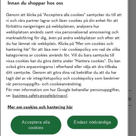
Innan du shoppar hos oss
Returer
Köpvillkor
Genom att klicka på "Acceptera alla cookies" samtycker du till att
vi och våra partner lagrar och läser cookies på din enhet för att
Karriär
förbättra navigeringen på webbplatsen, analysera hur
webbplatsen används samt visa personaliserad annonsering och
Vårt Ansvar
marknadsföring för dig, även på andra webbplatser och efter att
Våra Tjänster
du har lämnat vår webbplats. Klicka på "Mer om cookies och
hantering här" för att läsa mer i vår cookiepolicy om vad de olika
Press
kategorierna av cookies används för. Vill du bara samtycka till
vissa cookies kan du göra detta under "Hantera cookies". Du kan
Studentrabatt
också göra anpassningarna i efterhand eller välja att dra tillbaka
B2B
ditt samtycke. Genom att göra dina val bekräftar du att du har
tagit del av vår integritetspolicy och cookiepolicy som beskriver
Tillgänglighetsredogörelse
vår personuppgifts- och cookieanvändning.
För mer information om hur Google behandlar personuppgifter,
se:
business.safety.google/privacy/
.
Betalningar online sköts i samarbete med Klarna. Läs mer
här
Mer om cookies och hantering här
Cookies
Dataskydd
Integritetspolicy
Acceptera alla
Endast nödvändiga
cookies
Hantera cookies