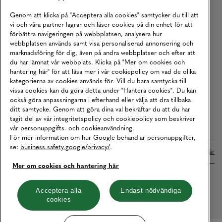
Köpvillkor
Genom att klicka på "Acceptera alla cookies" samtycker du till att
vi och våra partner lagrar och läser cookies på din enhet för att
Karriär
förbättra navigeringen på webbplatsen, analysera hur
webbplatsen används samt visa personaliserad annonsering och
Vårt Ansvar
marknadsföring för dig, även på andra webbplatser och efter att
Våra Tjänster
du har lämnat vår webbplats. Klicka på "Mer om cookies och
hantering här" för att läsa mer i vår cookiepolicy om vad de olika
Press
kategorierna av cookies används för. Vill du bara samtycka till
vissa cookies kan du göra detta under "Hantera cookies". Du kan
Studentrabatt
också göra anpassningarna i efterhand eller välja att dra tillbaka
B2B
ditt samtycke. Genom att göra dina val bekräftar du att du har
tagit del av vår integritetspolicy och cookiepolicy som beskriver
Tillgänglighetsredogörelse
vår personuppgifts- och cookieanvändning.
För mer information om hur Google behandlar personuppgifter,
se:
business.safety.google/privacy/
.
Betalningar online sköts i samarbete med Klarna. Läs mer
här
Mer om cookies och hantering här
Cookies
Dataskydd
Integritetspolicy
Acceptera alla
Endast nödvändiga
cookies
Hantera cookies