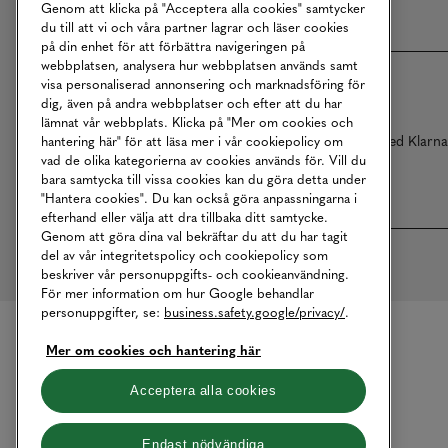
Genom att klicka på "Acceptera alla cookies" samtycker
du till att vi och våra partner lagrar och läser cookies
på din enhet för att förbättra navigeringen på
webbplatsen, analysera hur webbplatsen används samt
visa personaliserad annonsering och marknadsföring för
dig, även på andra webbplatser och efter att du har
lämnat vår webbplats. Klicka på "Mer om cookies och
Betalningar online sköts i samarbete med Klarn
hantering här" för att läsa mer i vår cookiepolicy om
vad de olika kategorierna av cookies används för. Vill du
bara samtycka till vissa cookies kan du göra detta under
"Hantera cookies". Du kan också göra anpassningarna i
efterhand eller välja att dra tillbaka ditt samtycke.
Genom att göra dina val bekräftar du att du har tagit
del av vår integritetspolicy och cookiepolicy som
beskriver vår personuppgifts- och cookieanvändning.
För mer information om hur Google behandlar
personuppgifter, se:
business.safety.google/privacy/
.
Mer om cookies och hantering här
Acceptera alla cookies
Endast nödvändiga