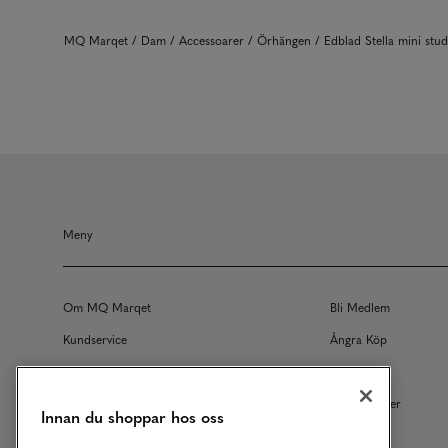
MQ Marqet
Dam
Accessoarer
Örhängen
Edblad Stella mini stu
Meny
Om MQ Marqet
Bli Medlem
Kundservice
Ångra Köp
Returer
Köpvillkor
Vårt Ansvar
Våra Tjänster
Innan du shoppar hos oss
Studentrabatt
B2B