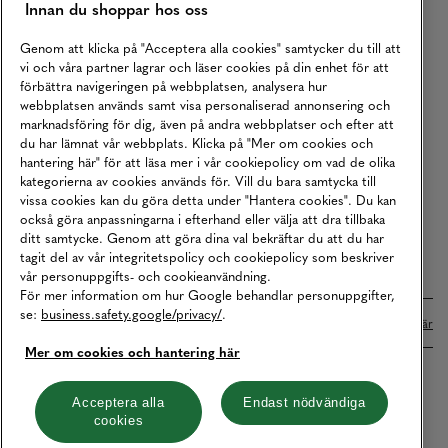
Innan du shoppar hos oss
Returer
Köpvillkor
Genom att klicka på "Acceptera alla cookies" samtycker du till att
vi och våra partner lagrar och läser cookies på din enhet för att
Karriär
förbättra navigeringen på webbplatsen, analysera hur
webbplatsen används samt visa personaliserad annonsering och
Vårt Ansvar
marknadsföring för dig, även på andra webbplatser och efter att
Våra Tjänster
du har lämnat vår webbplats. Klicka på "Mer om cookies och
hantering här" för att läsa mer i vår cookiepolicy om vad de olika
Press
kategorierna av cookies används för. Vill du bara samtycka till
vissa cookies kan du göra detta under "Hantera cookies". Du kan
Studentrabatt
också göra anpassningarna i efterhand eller välja att dra tillbaka
B2B
ditt samtycke. Genom att göra dina val bekräftar du att du har
tagit del av vår integritetspolicy och cookiepolicy som beskriver
Tillgänglighetsredogörelse
vår personuppgifts- och cookieanvändning.
För mer information om hur Google behandlar personuppgifter,
se:
business.safety.google/privacy/
.
Betalningar online sköts i samarbete med Klarna. Läs mer
här
Mer om cookies och hantering här
Cookies
Dataskydd
Integritetspolicy
Acceptera alla
Endast nödvändiga
cookies
Hantera cookies