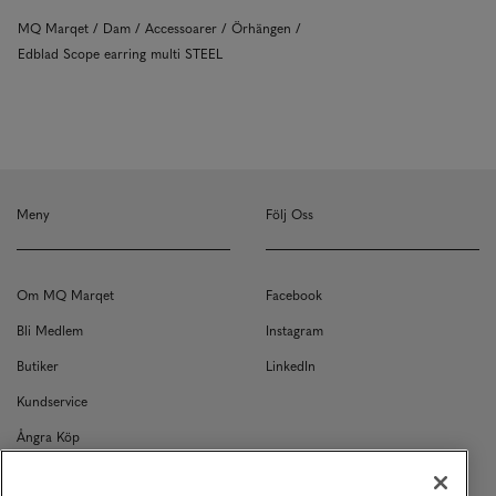
MQ Marqet
Dam
Accessoarer
Örhängen
Edblad Scope earring multi STEEL
Meny
Följ Oss
Om MQ Marqet
Facebook
Bli Medlem
Instagram
Butiker
LinkedIn
Kundservice
Ångra Köp
Kontakt