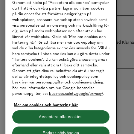
Genom att klicka på "Acceptera alla cookies" samtycker
du till att vi och våra partner lagrar och läser cookies
på din enhet för att förbättra navigeringen på
webbplatsen, analysera hur webbplatsen används samt
visa personaliserad annonsering och marknadsföring för
dig, även på andra webbplatser och efter att du har
lämnat vår webbplats. Klicka på "Mer om cookies och
Betalningar online sköts i samarbete med Klarn
hantering här" för att läsa mer i vår cookiepolicy om
vad de olika kategorierna av cookies används för. Vill du
bara samtycka till vissa cookies kan du göra detta under
"Hantera cookies". Du kan också göra anpassningarna i
efterhand eller välja att dra tillbaka ditt samtycke.
Genom att göra dina val bekräftar du att du har tagit
del av vår integritetspolicy och cookiepolicy som
beskriver vår personuppgifts- och cookieanvändning.
För mer information om hur Google behandlar
personuppgifter, se:
business.safety.google/privacy/
.
Mer om cookies och hantering här
Acceptera alla cookies
Endast nödvändiga