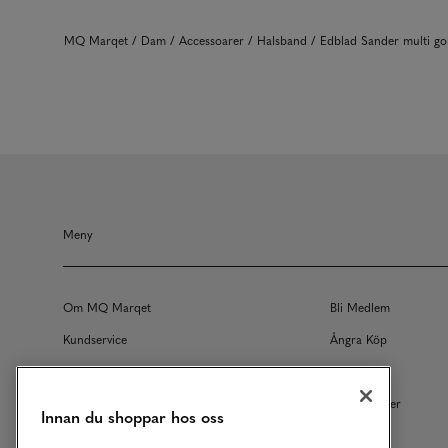
MQ Marqet
Dam
Accessoarer
Halsband
Edblad Sander multi g
Meny
Om MQ Marqet
Bli Medlem
Kundservice
Ångra Köp
Returer
Köpvillkor
Vårt Ansvar
Våra Tjänster
Innan du shoppar hos oss
Studentrabatt
B2B