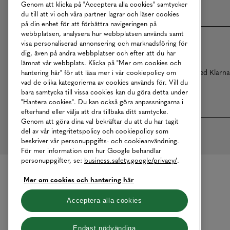
Genom att klicka på "Acceptera alla cookies" samtycker
du till att vi och våra partner lagrar och läser cookies
på din enhet för att förbättra navigeringen på
webbplatsen, analysera hur webbplatsen används samt
visa personaliserad annonsering och marknadsföring för
dig, även på andra webbplatser och efter att du har
lämnat vår webbplats. Klicka på "Mer om cookies och
Betalningar online sköts i samarbete med Klarn
hantering här" för att läsa mer i vår cookiepolicy om
vad de olika kategorierna av cookies används för. Vill du
bara samtycka till vissa cookies kan du göra detta under
"Hantera cookies". Du kan också göra anpassningarna i
efterhand eller välja att dra tillbaka ditt samtycke.
Genom att göra dina val bekräftar du att du har tagit
del av vår integritetspolicy och cookiepolicy som
beskriver vår personuppgifts- och cookieanvändning.
För mer information om hur Google behandlar
personuppgifter, se:
business.safety.google/privacy/
.
Mer om cookies och hantering här
Acceptera alla cookies
Endast nödvändiga