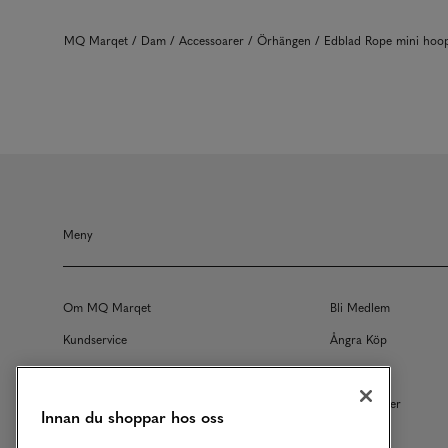
MQ Marqet
Dam
Accessoarer
Örhängen
Edblad Rope mini hoo
Meny
Om MQ Marqet
Bli Medlem
Kundservice
Ångra Köp
Returer
Köpvillkor
Vårt Ansvar
Våra Tjänster
Innan du shoppar hos oss
Studentrabatt
B2B