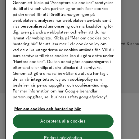
Genom att klicka på "Acceptera alla cookies" samtycker
du till att vi och våra partner lagrar och läser cookies
på din enhet för att förbättra navigeringen på
webbplatsen, analysera hur webbplatsen används samt
visa personaliserad annonsering och marknadsföring för
dig, även på andra webbplatser och efter att du har
lämnat vår webbplats. Klicka på "Mer om cookies och
Betalningar online sköts i samarbete med Klarn
hantering här" för att läsa mer i vår cookiepolicy om
vad de olika kategorierna av cookies används för. Vill du
bara samtycka till vissa cookies kan du göra detta under
"Hantera cookies". Du kan också göra anpassningarna i
efterhand eller välja att dra tillbaka ditt samtycke.
Genom att göra dina val bekräftar du att du har tagit
del av vår integritetspolicy och cookiepolicy som
beskriver vår personuppgifts- och cookieanvändning.
För mer information om hur Google behandlar
personuppgifter, se:
business.safety.google/privacy/
.
Mer om cookies och hantering här
Acceptera alla cookies
Endast nödvändiga