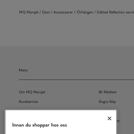
MQ Marqet
Dam
Accessoarer
Örhängen
Edblad Reflection ear
Meny
Om MQ Marqet
Bli Medlem
Kundservice
Ångra Köp
Returer
Köpvillkor
Vårt Ansvar
Våra Tjänster
Innan du shoppar hos oss
Studentrabatt
B2B