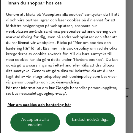
Innan du shoppar hos oss
Returer
Köpvillkor
Genom att klicka på "Acceptera alla cookies" samtycker du till att
vi och våra partner lagrar och läser cookies på din enhet för att
Karriär
förbättra navigeringen på webbplatsen, analysera hur
webbplatsen används samt visa personaliserad annonsering och
Vårt Ansvar
marknadsföring för dig, även på andra webbplatser och efter att
Våra Tjänster
du har lämnat vår webbplats. Klicka på "Mer om cookies och
hantering här" för att läsa mer i vår cookiepolicy om vad de olika
Press
kategorierna av cookies används för. Vill du bara samtycka till
vissa cookies kan du göra detta under "Hantera cookies". Du kan
Studentrabatt
också göra anpassningarna i efterhand eller välja att dra tillbaka
B2B
ditt samtycke. Genom att göra dina val bekräftar du att du har
tagit del av vår integritetspolicy och cookiepolicy som beskriver
Tillgänglighetsredogörelse
vår personuppgifts- och cookieanvändning.
För mer information om hur Google behandlar personuppgifter,
se:
business.safety.google/privacy/
.
Betalningar online sköts i samarbete med Klarna. Läs mer
här
Mer om cookies och hantering här
Cookies
Dataskydd
Integritetspolicy
Acceptera alla
Endast nödvändiga
cookies
Hantera cookies