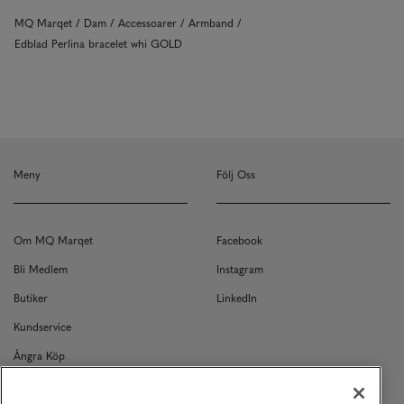
MQ Marqet
Dam
Accessoarer
Armband
Edblad Perlina bracelet whi GOLD
Meny
Följ Oss
Om MQ Marqet
Facebook
Bli Medlem
Instagram
Butiker
LinkedIn
Kundservice
Ångra Köp
Kontakt