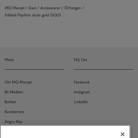
MQ Marqet
Dam
Accessoarer
Örhängen
Edblad Papillon studs gold GOLD
Meny
Följ Oss
Om MQ Marqet
Facebook
Bli Medlem
Instagram
Butiker
LinkedIn
Kundservice
Ångra Köp
Kontakt