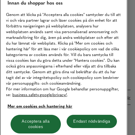
Innan du shoppar hos oss
Returer
Köpvillkor
Genom att klicka på "Acceptera alla cookies" samtycker du till att
vi och våra partner lagrar och läser cookies på din enhet för att
Karriär
förbättra navigeringen på webbplatsen, analysera hur
webbplatsen används samt visa personaliserad annonsering och
Vårt Ansvar
marknadsföring för dig, även på andra webbplatser och efter att
Våra Tjänster
du har lämnat vår webbplats. Klicka på "Mer om cookies och
hantering här" för att läsa mer i vår cookiepolicy om vad de olika
Press
kategorierna av cookies används för. Vill du bara samtycka till
vissa cookies kan du göra detta under "Hantera cookies". Du kan
Studentrabatt
också göra anpassningarna i efterhand eller välja att dra tillbaka
B2B
ditt samtycke. Genom att göra dina val bekräftar du att du har
tagit del av vår integritetspolicy och cookiepolicy som beskriver
Tillgänglighetsredogörelse
vår personuppgifts- och cookieanvändning.
För mer information om hur Google behandlar personuppgifter,
se:
business.safety.google/privacy/
.
Betalningar online sköts i samarbete med Klarna. Läs mer
här
Mer om cookies och hantering här
Cookies
Dataskydd
Integritetspolicy
Acceptera alla
Endast nödvändiga
cookies
Hantera cookies