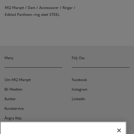
MQ Marqet
Dam
Accessoarer
Ringar
Edblad Pantheon ring steel STEEL
Meny
Följ Oss
Om MQ Marqet
Facebook
Bli Medlem
Instagram
Butiker
LinkedIn
Kundservice
Ångra Köp
Kontakt