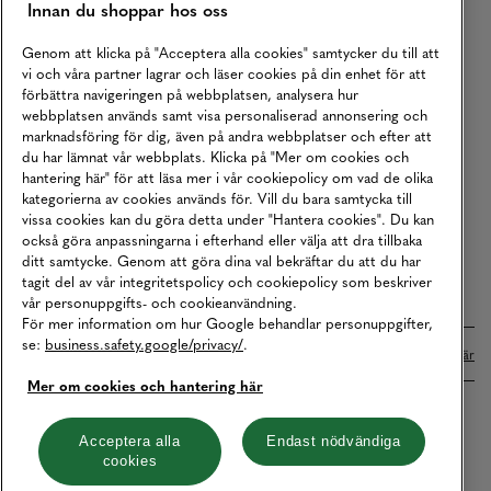
Innan du shoppar hos oss
Returer
Köpvillkor
Genom att klicka på "Acceptera alla cookies" samtycker du till att
vi och våra partner lagrar och läser cookies på din enhet för att
Karriär
förbättra navigeringen på webbplatsen, analysera hur
webbplatsen används samt visa personaliserad annonsering och
Vårt Ansvar
marknadsföring för dig, även på andra webbplatser och efter att
Våra Tjänster
du har lämnat vår webbplats. Klicka på "Mer om cookies och
hantering här" för att läsa mer i vår cookiepolicy om vad de olika
Press
kategorierna av cookies används för. Vill du bara samtycka till
vissa cookies kan du göra detta under "Hantera cookies". Du kan
Studentrabatt
också göra anpassningarna i efterhand eller välja att dra tillbaka
B2B
ditt samtycke. Genom att göra dina val bekräftar du att du har
tagit del av vår integritetspolicy och cookiepolicy som beskriver
Tillgänglighetsredogörelse
vår personuppgifts- och cookieanvändning.
För mer information om hur Google behandlar personuppgifter,
se:
business.safety.google/privacy/
.
Betalningar online sköts i samarbete med Klarna. Läs mer
här
Mer om cookies och hantering här
Cookies
Dataskydd
Integritetspolicy
Acceptera alla
Endast nödvändiga
cookies
Hantera cookies