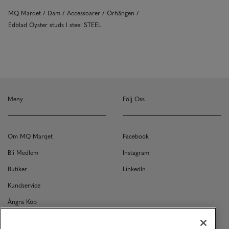
MQ Marqet
Dam
Accessoarer
Örhängen
Edblad Oyster studs l steel STEEL
Meny
Följ Oss
Om MQ Marqet
Facebook
Bli Medlem
Instagram
Butiker
LinkedIn
Kundservice
Ångra Köp
Kontakt