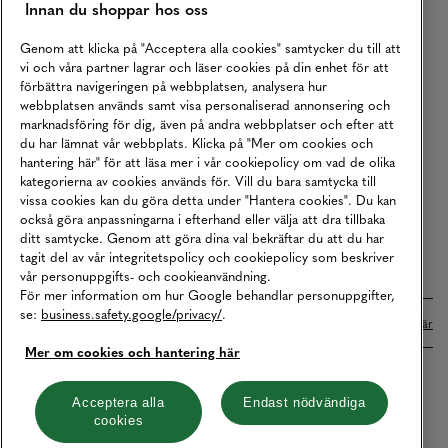
Innan du shoppar hos oss
Returer
Köpvillkor
Genom att klicka på "Acceptera alla cookies" samtycker du till att
vi och våra partner lagrar och läser cookies på din enhet för att
Karriär
förbättra navigeringen på webbplatsen, analysera hur
webbplatsen används samt visa personaliserad annonsering och
Vårt Ansvar
marknadsföring för dig, även på andra webbplatser och efter att
Våra Tjänster
du har lämnat vår webbplats. Klicka på "Mer om cookies och
hantering här" för att läsa mer i vår cookiepolicy om vad de olika
Press
kategorierna av cookies används för. Vill du bara samtycka till
vissa cookies kan du göra detta under "Hantera cookies". Du kan
Studentrabatt
också göra anpassningarna i efterhand eller välja att dra tillbaka
B2B
ditt samtycke. Genom att göra dina val bekräftar du att du har
tagit del av vår integritetspolicy och cookiepolicy som beskriver
Tillgänglighetsredogörelse
vår personuppgifts- och cookieanvändning.
För mer information om hur Google behandlar personuppgifter,
se:
business.safety.google/privacy/
.
Betalningar online sköts i samarbete med Klarna. Läs mer
här
Mer om cookies och hantering här
Cookies
Dataskydd
Integritetspolicy
Acceptera alla
Endast nödvändiga
cookies
Hantera cookies