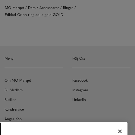
MQ Marqet
Dam
Accessoarer
Ringar
Edblad Orion ring aqua gold GOLD
Meny
Följ Oss
Om MQ Marqet
Facebook
Bli Medlem
Instagram
Butiker
LinkedIn
Kundservice
Ångra Köp
Kontakt