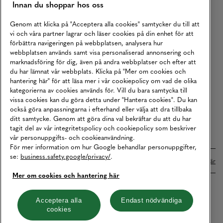
Innan du shoppar hos oss
Returer
Köpvillkor
Genom att klicka på "Acceptera alla cookies" samtycker du till att
vi och våra partner lagrar och läser cookies på din enhet för att
Karriär
förbättra navigeringen på webbplatsen, analysera hur
webbplatsen används samt visa personaliserad annonsering och
Vårt Ansvar
marknadsföring för dig, även på andra webbplatser och efter att
Våra Tjänster
du har lämnat vår webbplats. Klicka på "Mer om cookies och
hantering här" för att läsa mer i vår cookiepolicy om vad de olika
Press
kategorierna av cookies används för. Vill du bara samtycka till
vissa cookies kan du göra detta under "Hantera cookies". Du kan
Studentrabatt
också göra anpassningarna i efterhand eller välja att dra tillbaka
B2B
ditt samtycke. Genom att göra dina val bekräftar du att du har
tagit del av vår integritetspolicy och cookiepolicy som beskriver
Tillgänglighetsredogörelse
vår personuppgifts- och cookieanvändning.
För mer information om hur Google behandlar personuppgifter,
se:
business.safety.google/privacy/
.
Betalningar online sköts i samarbete med Klarna. Läs mer
här
Mer om cookies och hantering här
Cookies
Dataskydd
Integritetspolicy
Acceptera alla
Endast nödvändiga
cookies
Hantera cookies