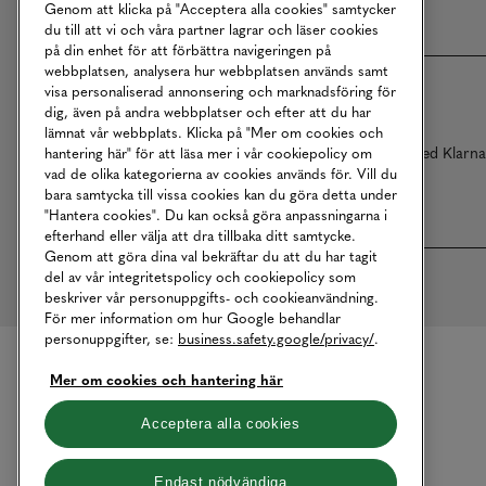
Genom att klicka på "Acceptera alla cookies" samtycker
du till att vi och våra partner lagrar och läser cookies
på din enhet för att förbättra navigeringen på
webbplatsen, analysera hur webbplatsen används samt
visa personaliserad annonsering och marknadsföring för
dig, även på andra webbplatser och efter att du har
lämnat vår webbplats. Klicka på "Mer om cookies och
Betalningar online sköts i samarbete med Klarn
hantering här" för att läsa mer i vår cookiepolicy om
vad de olika kategorierna av cookies används för. Vill du
bara samtycka till vissa cookies kan du göra detta under
"Hantera cookies". Du kan också göra anpassningarna i
efterhand eller välja att dra tillbaka ditt samtycke.
Genom att göra dina val bekräftar du att du har tagit
del av vår integritetspolicy och cookiepolicy som
beskriver vår personuppgifts- och cookieanvändning.
För mer information om hur Google behandlar
personuppgifter, se:
business.safety.google/privacy/
.
Mer om cookies och hantering här
Acceptera alla cookies
Endast nödvändiga