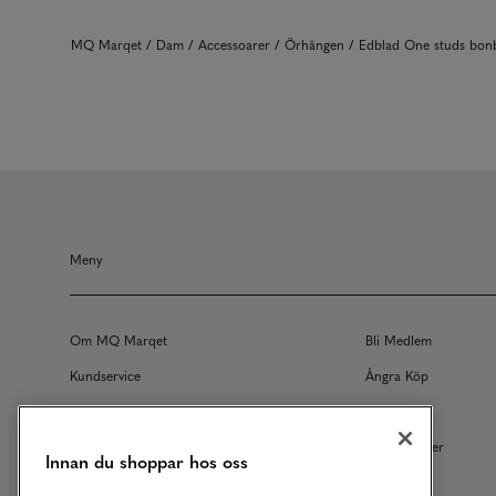
MQ Marqet
Dam
Accessoarer
Örhängen
Edblad One studs bo
Meny
Om MQ Marqet
Bli Medlem
Kundservice
Ångra Köp
Returer
Köpvillkor
Vårt Ansvar
Våra Tjänster
Innan du shoppar hos oss
Studentrabatt
B2B