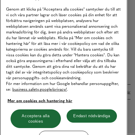
Köpvillkor
Genom att klicka på "Acceptera alla cookies" samtycker du till att
vi och våra partner lagrar och läser cookies på din enhet för att
Karriär
förbättra navigeringen på webbplatsen, analysera hur
webbplatsen används samt visa personaliserad annonsering och
Vårt Ansvar
marknadsföring för dig, även på andra webbplatser och efter att
Våra Tjänster
du har lämnat vår webbplats. Klicka på "Mer om cookies och
hantering här" för att läsa mer i vår cookiepolicy om vad de olika
Press
kategorierna av cookies används för. Vill du bara samtycka till
vissa cookies kan du göra detta under "Hantera cookies". Du kan
Studentrabatt
också göra anpassningarna i efterhand eller välja att dra tillbaka
B2B
ditt samtycke. Genom att göra dina val bekräftar du att du har
tagit del av vår integritetspolicy och cookiepolicy som beskriver
Tillgänglighetsredogörelse
vår personuppgifts- och cookieanvändning.
För mer information om hur Google behandlar personuppgifter,
se:
business.safety.google/privacy/
.
Betalningar online sköts i samarbete med Klarna. Läs mer
här
Mer om cookies och hantering här
Cookies
Dataskydd
Integritetspolicy
Acceptera alla
Endast nödvändiga
cookies
Hantera cookies