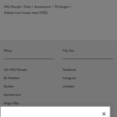
MQ Marqet
Dam
Accessoarer
Örhängen
Edblad Love hoops steel STEEL
Meny
Följ Oss
Om MQ Marqet
Facebook
Bli Medlem
Instagram
Butiker
LinkedIn
Kundservice
Ångra Köp
Kontakt