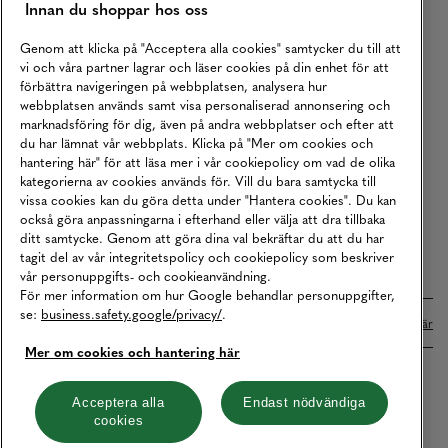
Innan du shoppar hos oss
Returer
Köpvillkor
Genom att klicka på "Acceptera alla cookies" samtycker du till att
vi och våra partner lagrar och läser cookies på din enhet för att
Karriär
förbättra navigeringen på webbplatsen, analysera hur
webbplatsen används samt visa personaliserad annonsering och
Vårt Ansvar
marknadsföring för dig, även på andra webbplatser och efter att
Våra Tjänster
du har lämnat vår webbplats. Klicka på "Mer om cookies och
hantering här" för att läsa mer i vår cookiepolicy om vad de olika
Press
kategorierna av cookies används för. Vill du bara samtycka till
vissa cookies kan du göra detta under "Hantera cookies". Du kan
Studentrabatt
också göra anpassningarna i efterhand eller välja att dra tillbaka
B2B
ditt samtycke. Genom att göra dina val bekräftar du att du har
tagit del av vår integritetspolicy och cookiepolicy som beskriver
Tillgänglighetsredogörelse
vår personuppgifts- och cookieanvändning.
För mer information om hur Google behandlar personuppgifter,
se:
business.safety.google/privacy/
.
Betalningar online sköts i samarbete med Klarna. Läs mer
här
Mer om cookies och hantering här
Cookies
Dataskydd
Integritetspolicy
Acceptera alla
Endast nödvändiga
cookies
Hantera cookies