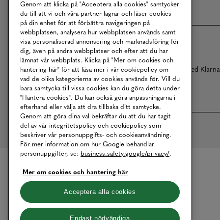
Genom att klicka på "Acceptera alla cookies" samtycker
du till att vi och våra partner lagrar och läser cookies
på din enhet för att förbättra navigeringen på
webbplatsen, analysera hur webbplatsen används samt
visa personaliserad annonsering och marknadsföring för
dig, även på andra webbplatser och efter att du har
lämnat vår webbplats. Klicka på "Mer om cookies och
Betalningar online sköts i samarbete med Klarn
hantering här" för att läsa mer i vår cookiepolicy om
vad de olika kategorierna av cookies används för. Vill du
bara samtycka till vissa cookies kan du göra detta under
"Hantera cookies". Du kan också göra anpassningarna i
efterhand eller välja att dra tillbaka ditt samtycke.
Genom att göra dina val bekräftar du att du har tagit
del av vår integritetspolicy och cookiepolicy som
beskriver vår personuppgifts- och cookieanvändning.
För mer information om hur Google behandlar
personuppgifter, se:
business.safety.google/privacy/
.
Mer om cookies och hantering här
Acceptera alla cookies
Endast nödvändiga