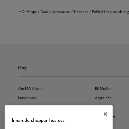
MQ Marqet
Dam
Accessoarer
Halsband
Edblad Loop necklace
Meny
Om MQ Marqet
Bli Medlem
Kundservice
Ångra Köp
Returer
Köpvillkor
Vårt Ansvar
Våra Tjänster
Innan du shoppar hos oss
Studentrabatt
B2B