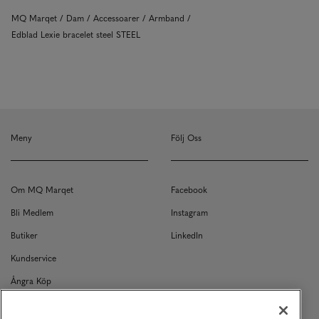
MQ Marqet
Dam
Accessoarer
Armband
Edblad Lexie bracelet steel STEEL
Meny
Följ Oss
Om MQ Marqet
Facebook
Bli Medlem
Instagram
Butiker
LinkedIn
Kundservice
Ångra Köp
Kontakt