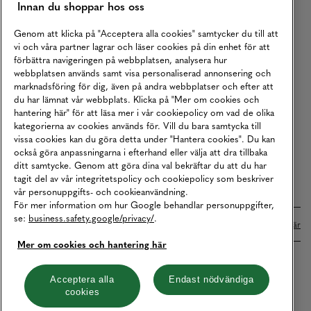
Innan du shoppar hos oss
Returer
Köpvillkor
Genom att klicka på "Acceptera alla cookies" samtycker du till att
vi och våra partner lagrar och läser cookies på din enhet för att
Karriär
förbättra navigeringen på webbplatsen, analysera hur
webbplatsen används samt visa personaliserad annonsering och
Vårt Ansvar
marknadsföring för dig, även på andra webbplatser och efter att
Våra Tjänster
du har lämnat vår webbplats. Klicka på "Mer om cookies och
hantering här" för att läsa mer i vår cookiepolicy om vad de olika
Press
kategorierna av cookies används för. Vill du bara samtycka till
vissa cookies kan du göra detta under "Hantera cookies". Du kan
Studentrabatt
också göra anpassningarna i efterhand eller välja att dra tillbaka
B2B
ditt samtycke. Genom att göra dina val bekräftar du att du har
tagit del av vår integritetspolicy och cookiepolicy som beskriver
Tillgänglighetsredogörelse
vår personuppgifts- och cookieanvändning.
För mer information om hur Google behandlar personuppgifter,
se:
business.safety.google/privacy/
.
Betalningar online sköts i samarbete med Klarna. Läs mer
här
Mer om cookies och hantering här
Cookies
Dataskydd
Integritetspolicy
Acceptera alla
Endast nödvändiga
cookies
Hantera cookies