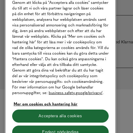
Genom att klicka på "Acceptera alla cookies" samtycker
du till att vi och våra partner lagrar och läser cookies
på din enhet för att förbättra navigeringen på
webbplatsen, analysera hur webbplatsen används samt
visa personaliserad annonsering och marknadsföring för
dig, även på andra webbplatser och efter att du har
lämnat vår webbplats. Klicka på "Mer om cookies och
Betalningar online sköts i samarbete med Klarn
hantering här" för att läsa mer i vår cookiepolicy om
vad de olika kategorierna av cookies används för. Vill du
bara samtycka till vissa cookies kan du göra detta under
"Hantera cookies". Du kan också göra anpassningarna i
efterhand eller välja att dra tillbaka ditt samtycke.
Genom att göra dina val bekräftar du att du har tagit
del av vår integritetspolicy och cookiepolicy som
beskriver vår personuppgifts- och cookieanvändning.
För mer information om hur Google behandlar
personuppgifter, se:
business.safety.google/privacy/
.
Mer om cookies och hantering här
Acceptera alla cookies
Endast nödvändiga