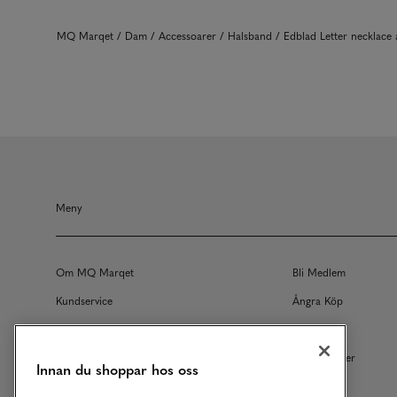
MQ Marqet
Dam
Accessoarer
Halsband
Edblad Letter necklac
Meny
Om MQ Marqet
Bli Medlem
Kundservice
Ångra Köp
Returer
Köpvillkor
Vårt Ansvar
Våra Tjänster
Innan du shoppar hos oss
Studentrabatt
B2B