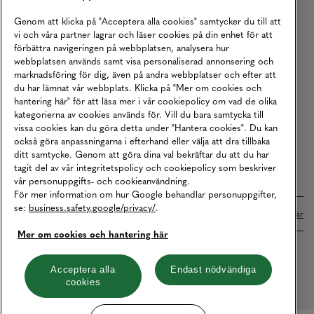
Köpvillkor
Genom att klicka på "Acceptera alla cookies" samtycker du till att
vi och våra partner lagrar och läser cookies på din enhet för att
Karriär
förbättra navigeringen på webbplatsen, analysera hur
webbplatsen används samt visa personaliserad annonsering och
Vårt Ansvar
marknadsföring för dig, även på andra webbplatser och efter att
Våra Tjänster
du har lämnat vår webbplats. Klicka på "Mer om cookies och
hantering här" för att läsa mer i vår cookiepolicy om vad de olika
Press
kategorierna av cookies används för. Vill du bara samtycka till
vissa cookies kan du göra detta under "Hantera cookies". Du kan
Studentrabatt
också göra anpassningarna i efterhand eller välja att dra tillbaka
B2B
ditt samtycke. Genom att göra dina val bekräftar du att du har
tagit del av vår integritetspolicy och cookiepolicy som beskriver
Tillgänglighetsredogörelse
vår personuppgifts- och cookieanvändning.
För mer information om hur Google behandlar personuppgifter,
se:
business.safety.google/privacy/
.
Betalningar online sköts i samarbete med Klarna. Läs mer
här
Mer om cookies och hantering här
Cookies
Dataskydd
Integritetspolicy
Acceptera alla
Endast nödvändiga
cookies
Hantera cookies