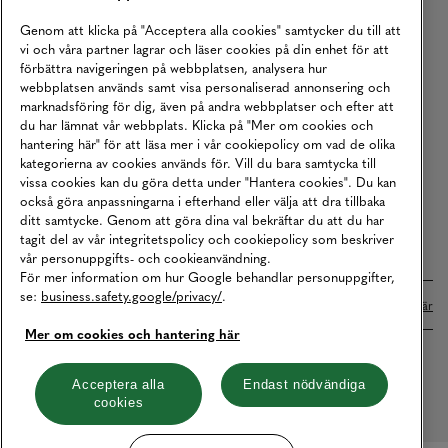
Köpvillkor
Genom att klicka på "Acceptera alla cookies" samtycker du till att
vi och våra partner lagrar och läser cookies på din enhet för att
Karriär
förbättra navigeringen på webbplatsen, analysera hur
webbplatsen används samt visa personaliserad annonsering och
Vårt Ansvar
marknadsföring för dig, även på andra webbplatser och efter att
Våra Tjänster
du har lämnat vår webbplats. Klicka på "Mer om cookies och
hantering här" för att läsa mer i vår cookiepolicy om vad de olika
Press
kategorierna av cookies används för. Vill du bara samtycka till
vissa cookies kan du göra detta under "Hantera cookies". Du kan
Studentrabatt
också göra anpassningarna i efterhand eller välja att dra tillbaka
B2B
ditt samtycke. Genom att göra dina val bekräftar du att du har
tagit del av vår integritetspolicy och cookiepolicy som beskriver
Tillgänglighetsredogörelse
vår personuppgifts- och cookieanvändning.
För mer information om hur Google behandlar personuppgifter,
se:
business.safety.google/privacy/
.
Betalningar online sköts i samarbete med Klarna. Läs mer
här
Mer om cookies och hantering här
Cookies
Dataskydd
Integritetspolicy
Acceptera alla
Endast nödvändiga
cookies
Hantera cookies