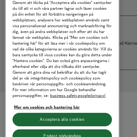
Genom att klicka på "Acceptera alla cookies" samtycker
du till att vi och våra partner lagrar och läser cookies
på din enhet för att förbättra navigeringen på
webbplatsen, analysera hur webbplatsen används samt
visa personaliserad annonsering och marknadsföring för
dig, även på andra webbplatser och efter att du har
lämnat vår webbplats. Klicka på "Mer om cookies och
Betalningar online sköts i samarbete med Klarn
hantering här" för att läsa mer i vår cookiepolicy om
vad de olika kategorierna av cookies används för. Vill du
bara samtycka till vissa cookies kan du göra detta under
"Hantera cookies". Du kan också göra anpassningarna i
efterhand eller välja att dra tillbaka ditt samtycke.
Genom att göra dina val bekräftar du att du har tagit
del av vår integritetspolicy och cookiepolicy som
beskriver vår personuppgifts- och cookieanvändning.
För mer information om hur Google behandlar
personuppgifter, se:
business.safety.google/privacy/
.
Mer om cookies och hantering här
Acceptera alla cookies
Endast nödvändiga