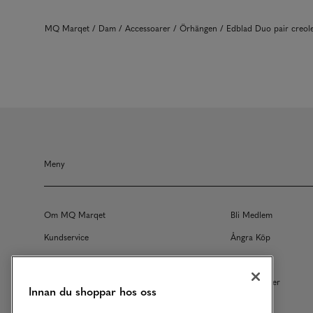
MQ Marqet
Dam
Accessoarer
Örhängen
Edblad Duo pair creol
Meny
Om MQ Marqet
Bli Medlem
Kundservice
Ångra Köp
Returer
Köpvillkor
Vårt Ansvar
Våra Tjänster
Innan du shoppar hos oss
Studentrabatt
B2B