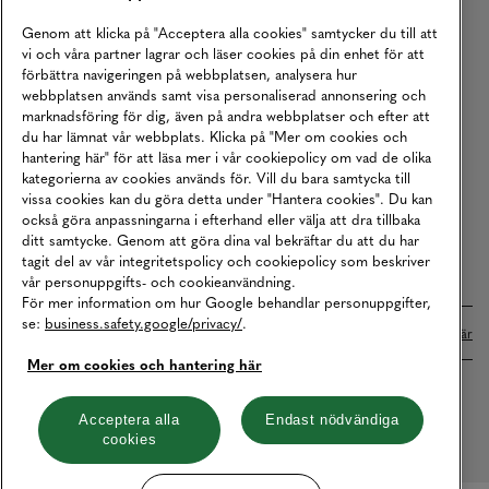
Köpvillkor
Genom att klicka på "Acceptera alla cookies" samtycker du till att
vi och våra partner lagrar och läser cookies på din enhet för att
Karriär
förbättra navigeringen på webbplatsen, analysera hur
webbplatsen används samt visa personaliserad annonsering och
Vårt Ansvar
marknadsföring för dig, även på andra webbplatser och efter att
Våra Tjänster
du har lämnat vår webbplats. Klicka på "Mer om cookies och
hantering här" för att läsa mer i vår cookiepolicy om vad de olika
Press
kategorierna av cookies används för. Vill du bara samtycka till
vissa cookies kan du göra detta under "Hantera cookies". Du kan
Studentrabatt
också göra anpassningarna i efterhand eller välja att dra tillbaka
B2B
ditt samtycke. Genom att göra dina val bekräftar du att du har
tagit del av vår integritetspolicy och cookiepolicy som beskriver
Tillgänglighetsredogörelse
vår personuppgifts- och cookieanvändning.
För mer information om hur Google behandlar personuppgifter,
se:
business.safety.google/privacy/
.
Betalningar online sköts i samarbete med Klarna. Läs mer
här
Mer om cookies och hantering här
Cookies
Dataskydd
Integritetspolicy
Acceptera alla
Endast nödvändiga
cookies
Hantera cookies