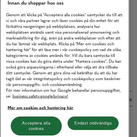
Innan du shoppar hos oss
Returer
Köpvillkor
Genom att klicka på "Acceptera alla cookies" samtycker du till att
vi och våra partner lagrar och läser cookies på din enhet för att
Karriär
förbättra navigeringen på webbplatsen, analysera hur
webbplatsen används samt visa personaliserad annonsering och
Vårt Ansvar
marknadsföring för dig, även på andra webbplatser och efter att
Våra Tjänster
du har lämnat vår webbplats. Klicka på "Mer om cookies och
hantering här" för att läsa mer i vår cookiepolicy om vad de olika
Press
kategorierna av cookies används för. Vill du bara samtycka till
vissa cookies kan du göra detta under "Hantera cookies". Du kan
Studentrabatt
också göra anpassningarna i efterhand eller välja att dra tillbaka
B2B
ditt samtycke. Genom att göra dina val bekräftar du att du har
tagit del av vår integritetspolicy och cookiepolicy som beskriver
Tillgänglighetsredogörelse
vår personuppgifts- och cookieanvändning.
För mer information om hur Google behandlar personuppgifter,
se:
business.safety.google/privacy/
.
Betalningar online sköts i samarbete med Klarna. Läs mer
här
Mer om cookies och hantering här
Cookies
Dataskydd
Integritetspolicy
Acceptera alla
Endast nödvändiga
cookies
Hantera cookies