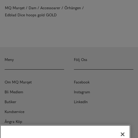
MQ Marqet
Dam
Accessoarer
Örhängen
Edblad Dice hoops gold GOLD
Meny
Följ Oss
Om MQ Marqet
Facebook
Bli Medlem
Instagram
Butiker
LinkedIn
Kundservice
Ångra Köp
Kontakt