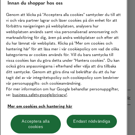
Innan du shoppar hos oss
Returer
Köpvillkor
Genom att klicka på "Acceptera alla cookies" samtycker du till att
vi och våra partner lagrar och läser cookies på din enhet för att
Karriär
förbättra navigeringen på webbplatsen, analysera hur
webbplatsen används samt visa personaliserad annonsering och
Vårt Ansvar
marknadsföring för dig, även på andra webbplatser och efter att
Våra Tjänster
du har lämnat vår webbplats. Klicka på "Mer om cookies och
hantering här" för att läsa mer i vår cookiepolicy om vad de olika
Press
kategorierna av cookies används för. Vill du bara samtycka till
vissa cookies kan du göra detta under "Hantera cookies". Du kan
Studentrabatt
också göra anpassningarna i efterhand eller välja att dra tillbaka
B2B
ditt samtycke. Genom att göra dina val bekräftar du att du har
tagit del av vår integritetspolicy och cookiepolicy som beskriver
Tillgänglighetsredogörelse
vår personuppgifts- och cookieanvändning.
För mer information om hur Google behandlar personuppgifter,
se:
business.safety.google/privacy/
.
Betalningar online sköts i samarbete med Klarna. Läs mer
här
Mer om cookies och hantering här
Cookies
Dataskydd
Integritetspolicy
Acceptera alla
Endast nödvändiga
cookies
Hantera cookies