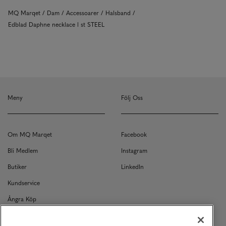
MQ Marqet
Dam
Accessoarer
Halsband
Edblad Daphne necklace l st STEEL
Meny
Följ Oss
Om MQ Marqet
Facebook
Bli Medlem
Instagram
Butiker
LinkedIn
Kundservice
Ångra Köp
Kontakt