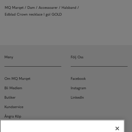
MQ Marqet
Dam
Accessoarer
Halsband
Edblad Crown necklace l gol GOLD
Meny
Följ Oss
Om MQ Marqet
Facebook
Bli Medlem
Instagram
Butiker
LinkedIn
Kundservice
Ångra Köp
Kontakt