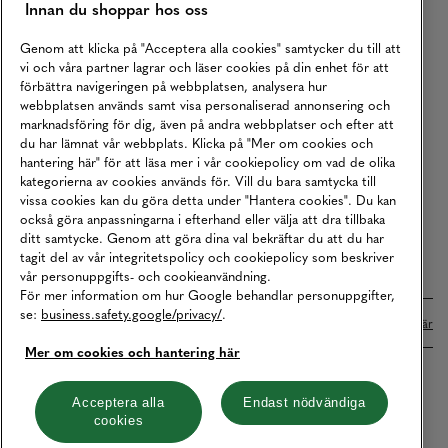
Innan du shoppar hos oss
Returer
Köpvillkor
Genom att klicka på "Acceptera alla cookies" samtycker du till att
vi och våra partner lagrar och läser cookies på din enhet för att
Karriär
förbättra navigeringen på webbplatsen, analysera hur
webbplatsen används samt visa personaliserad annonsering och
Vårt Ansvar
marknadsföring för dig, även på andra webbplatser och efter att
Våra Tjänster
du har lämnat vår webbplats. Klicka på "Mer om cookies och
hantering här" för att läsa mer i vår cookiepolicy om vad de olika
Press
kategorierna av cookies används för. Vill du bara samtycka till
vissa cookies kan du göra detta under "Hantera cookies". Du kan
Studentrabatt
också göra anpassningarna i efterhand eller välja att dra tillbaka
B2B
ditt samtycke. Genom att göra dina val bekräftar du att du har
tagit del av vår integritetspolicy och cookiepolicy som beskriver
Tillgänglighetsredogörelse
vår personuppgifts- och cookieanvändning.
För mer information om hur Google behandlar personuppgifter,
se:
business.safety.google/privacy/
.
Betalningar online sköts i samarbete med Klarna. Läs mer
här
Mer om cookies och hantering här
Cookies
Dataskydd
Integritetspolicy
Acceptera alla
Endast nödvändiga
cookies
Hantera cookies