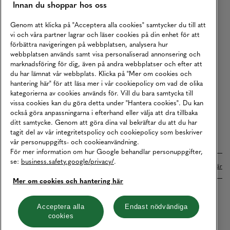
Innan du shoppar hos oss
Returer
Köpvillkor
Genom att klicka på "Acceptera alla cookies" samtycker du till att
vi och våra partner lagrar och läser cookies på din enhet för att
Karriär
förbättra navigeringen på webbplatsen, analysera hur
webbplatsen används samt visa personaliserad annonsering och
Vårt Ansvar
marknadsföring för dig, även på andra webbplatser och efter att
Våra Tjänster
du har lämnat vår webbplats. Klicka på "Mer om cookies och
hantering här" för att läsa mer i vår cookiepolicy om vad de olika
Press
kategorierna av cookies används för. Vill du bara samtycka till
vissa cookies kan du göra detta under "Hantera cookies". Du kan
Studentrabatt
också göra anpassningarna i efterhand eller välja att dra tillbaka
B2B
ditt samtycke. Genom att göra dina val bekräftar du att du har
tagit del av vår integritetspolicy och cookiepolicy som beskriver
Tillgänglighetsredogörelse
vår personuppgifts- och cookieanvändning.
För mer information om hur Google behandlar personuppgifter,
se:
business.safety.google/privacy/
.
Betalningar online sköts i samarbete med Klarna. Läs mer
här
Mer om cookies och hantering här
Cookies
Dataskydd
Integritetspolicy
Acceptera alla
Endast nödvändiga
cookies
Hantera cookies