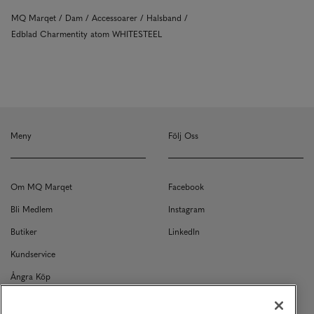
MQ Marqet
Dam
Accessoarer
Halsband
Edblad Charmentity atom WHITESTEEL
Meny
Följ Oss
Om MQ Marqet
Facebook
Bli Medlem
Instagram
Butiker
LinkedIn
Kundservice
Ångra Köp
Kontakt