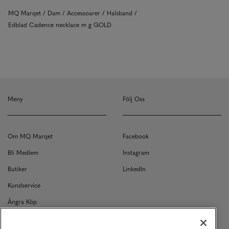
MQ Marqet
Dam
Accessoarer
Halsband
Edblad Cadence necklace m g GOLD
Meny
Följ Oss
Om MQ Marqet
Facebook
Bli Medlem
Instagram
Butiker
LinkedIn
Kundservice
Ångra Köp
Kontakt