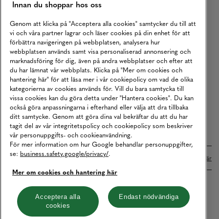
Innan du shoppar hos oss
Returer
Köpvillkor
Genom att klicka på "Acceptera alla cookies" samtycker du till att
vi och våra partner lagrar och läser cookies på din enhet för att
Karriär
förbättra navigeringen på webbplatsen, analysera hur
webbplatsen används samt visa personaliserad annonsering och
Vårt Ansvar
marknadsföring för dig, även på andra webbplatser och efter att
Våra Tjänster
du har lämnat vår webbplats. Klicka på "Mer om cookies och
hantering här" för att läsa mer i vår cookiepolicy om vad de olika
Press
kategorierna av cookies används för. Vill du bara samtycka till
vissa cookies kan du göra detta under "Hantera cookies". Du kan
Studentrabatt
också göra anpassningarna i efterhand eller välja att dra tillbaka
B2B
ditt samtycke. Genom att göra dina val bekräftar du att du har
tagit del av vår integritetspolicy och cookiepolicy som beskriver
Tillgänglighetsredogörelse
vår personuppgifts- och cookieanvändning.
För mer information om hur Google behandlar personuppgifter,
se:
business.safety.google/privacy/
.
Betalningar online sköts i samarbete med Klarna. Läs mer
här
Mer om cookies och hantering här
Cookies
Dataskydd
Integritetspolicy
Acceptera alla
Endast nödvändiga
cookies
Hantera cookies