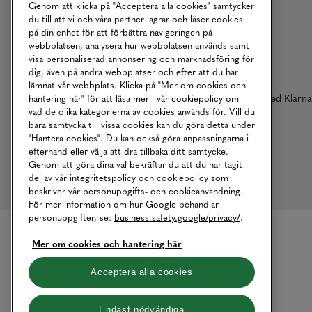
Genom att klicka på "Acceptera alla cookies" samtycker
du till att vi och våra partner lagrar och läser cookies
på din enhet för att förbättra navigeringen på
webbplatsen, analysera hur webbplatsen används samt
visa personaliserad annonsering och marknadsföring för
dig, även på andra webbplatser och efter att du har
lämnat vår webbplats. Klicka på "Mer om cookies och
Betalningar online sköts i samarbete med Klarn
hantering här" för att läsa mer i vår cookiepolicy om
vad de olika kategorierna av cookies används för. Vill du
bara samtycka till vissa cookies kan du göra detta under
"Hantera cookies". Du kan också göra anpassningarna i
efterhand eller välja att dra tillbaka ditt samtycke.
Genom att göra dina val bekräftar du att du har tagit
del av vår integritetspolicy och cookiepolicy som
beskriver vår personuppgifts- och cookieanvändning.
För mer information om hur Google behandlar
personuppgifter, se:
business.safety.google/privacy/
.
Mer om cookies och hantering här
Acceptera alla cookies
Endast nödvändiga