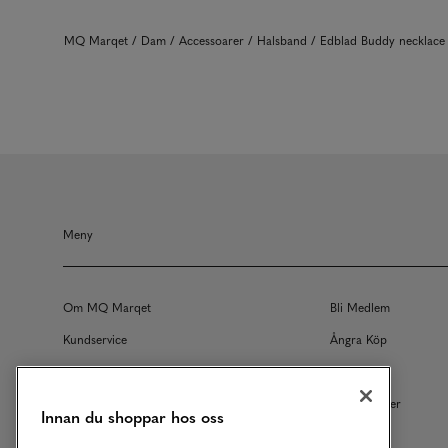
MQ Marqet
Dam
Accessoarer
Halsband
Edblad Buddy necklace 
Meny
Om MQ Marqet
Bli Medlem
Kundservice
Ångra Köp
Returer
Köpvillkor
Vårt Ansvar
Våra Tjänster
Innan du shoppar hos oss
Studentrabatt
B2B