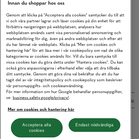
Innan du shoppar hos oss
Returer
Köpvillkor
Genom att klicka på "Acceptera alla cookies" samtycker du till att
vi och våra partner lagrar och läser cookies på din enhet för att
Karriär
förbättra navigeringen på webbplatsen, analysera hur
webbplatsen används samt visa personaliserad annonsering och
Vårt Ansvar
marknadsföring för dig, även på andra webbplatser och efter att
Våra Tjänster
du har lämnat vår webbplats. Klicka på "Mer om cookies och
hantering här" för att läsa mer i vår cookiepolicy om vad de olika
Press
kategorierna av cookies används för. Vill du bara samtycka till
vissa cookies kan du göra detta under "Hantera cookies". Du kan
Studentrabatt
också göra anpassningarna i efterhand eller välja att dra tillbaka
B2B
ditt samtycke. Genom att göra dina val bekräftar du att du har
tagit del av vår integritetspolicy och cookiepolicy som beskriver
Tillgänglighetsredogörelse
vår personuppgifts- och cookieanvändning.
För mer information om hur Google behandlar personuppgifter,
se:
business.safety.google/privacy/
.
Betalningar online sköts i samarbete med Klarna. Läs mer
här
Mer om cookies och hantering här
Cookies
Dataskydd
Integritetspolicy
Acceptera alla
Endast nödvändiga
cookies
Hantera cookies