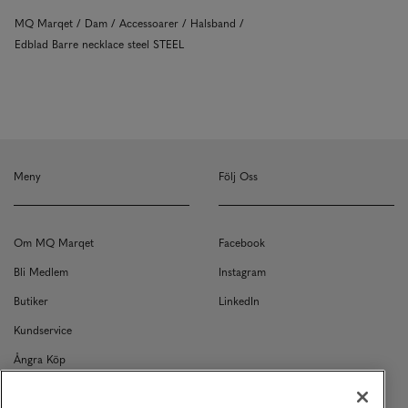
MQ Marqet
Dam
Accessoarer
Halsband
Edblad Barre necklace steel STEEL
Meny
Följ Oss
Om MQ Marqet
Facebook
Bli Medlem
Instagram
Butiker
LinkedIn
Kundservice
Ångra Köp
Kontakt