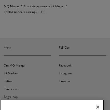
MQ Marqet
Dam
Accessoarer
Örhängen
Edblad Andorra earrings STEEL
Meny
Följ Oss
Om MQ Marqet
Facebook
Bli Medlem
Instagram
Butiker
LinkedIn
Kundservice
Ångra Köp
Kontakt