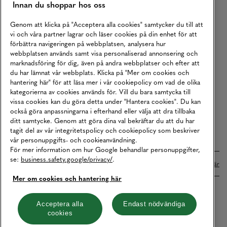
Innan du shoppar hos oss
Returer
Köpvillkor
Genom att klicka på "Acceptera alla cookies" samtycker du till att
vi och våra partner lagrar och läser cookies på din enhet för att
Karriär
förbättra navigeringen på webbplatsen, analysera hur
webbplatsen används samt visa personaliserad annonsering och
Vårt Ansvar
marknadsföring för dig, även på andra webbplatser och efter att
Våra Tjänster
du har lämnat vår webbplats. Klicka på "Mer om cookies och
hantering här" för att läsa mer i vår cookiepolicy om vad de olika
Press
kategorierna av cookies används för. Vill du bara samtycka till
vissa cookies kan du göra detta under "Hantera cookies". Du kan
Studentrabatt
också göra anpassningarna i efterhand eller välja att dra tillbaka
B2B
ditt samtycke. Genom att göra dina val bekräftar du att du har
tagit del av vår integritetspolicy och cookiepolicy som beskriver
Tillgänglighetsredogörelse
vår personuppgifts- och cookieanvändning.
För mer information om hur Google behandlar personuppgifter,
se:
business.safety.google/privacy/
.
Betalningar online sköts i samarbete med Klarna. Läs mer
här
Mer om cookies och hantering här
Cookies
Dataskydd
Integritetspolicy
Acceptera alla
Endast nödvändiga
cookies
Hantera cookies