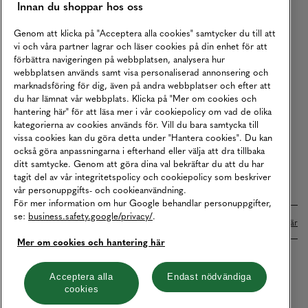
Innan du shoppar hos oss
Returer
Köpvillkor
Genom att klicka på "Acceptera alla cookies" samtycker du till att
vi och våra partner lagrar och läser cookies på din enhet för att
Karriär
förbättra navigeringen på webbplatsen, analysera hur
webbplatsen används samt visa personaliserad annonsering och
Vårt Ansvar
marknadsföring för dig, även på andra webbplatser och efter att
Våra Tjänster
du har lämnat vår webbplats. Klicka på "Mer om cookies och
hantering här" för att läsa mer i vår cookiepolicy om vad de olika
Press
kategorierna av cookies används för. Vill du bara samtycka till
vissa cookies kan du göra detta under "Hantera cookies". Du kan
Studentrabatt
också göra anpassningarna i efterhand eller välja att dra tillbaka
B2B
ditt samtycke. Genom att göra dina val bekräftar du att du har
tagit del av vår integritetspolicy och cookiepolicy som beskriver
Tillgänglighetsredogörelse
vår personuppgifts- och cookieanvändning.
För mer information om hur Google behandlar personuppgifter,
se:
business.safety.google/privacy/
.
Betalningar online sköts i samarbete med Klarna. Läs mer
här
Mer om cookies och hantering här
Cookies
Dataskydd
Integritetspolicy
Acceptera alla
Endast nödvändiga
cookies
Hantera cookies