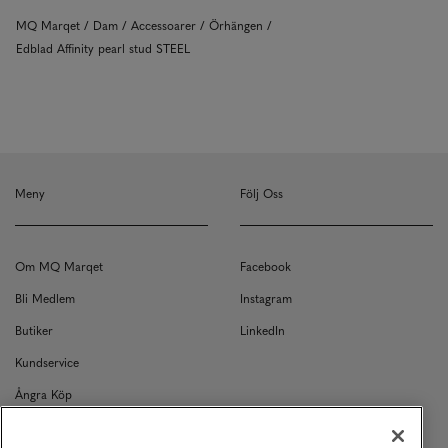
MQ Marqet
Dam
Accessoarer
Örhängen
Edblad Affinity pearl stud STEEL
Meny
Följ Oss
Om MQ Marqet
Facebook
Bli Medlem
Instagram
Butiker
LinkedIn
Kundservice
Ångra Köp
Kontakt