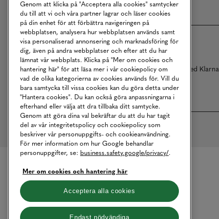
Genom att klicka på "Acceptera alla cookies" samtycker
du till att vi och våra partner lagrar och läser cookies
på din enhet för att förbättra navigeringen på
webbplatsen, analysera hur webbplatsen används samt
visa personaliserad annonsering och marknadsföring för
dig, även på andra webbplatser och efter att du har
lämnat vår webbplats. Klicka på "Mer om cookies och
Betalningar online sköts i samarbete med Klarn
hantering här" för att läsa mer i vår cookiepolicy om
vad de olika kategorierna av cookies används för. Vill du
bara samtycka till vissa cookies kan du göra detta under
"Hantera cookies". Du kan också göra anpassningarna i
efterhand eller välja att dra tillbaka ditt samtycke.
Genom att göra dina val bekräftar du att du har tagit
del av vår integritetspolicy och cookiepolicy som
beskriver vår personuppgifts- och cookieanvändning.
För mer information om hur Google behandlar
personuppgifter, se:
business.safety.google/privacy/
.
Mer om cookies och hantering här
Acceptera alla cookies
Endast nödvändiga