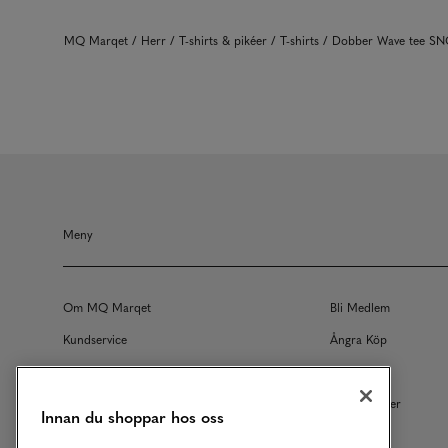
MQ Marqet
Herr
T-shirts & pikéer
T-shirts
Dobber Wave tee S
Meny
Om MQ Marqet
Bli Medlem
Kundservice
Ångra Köp
Returer
Köpvillkor
Vårt Ansvar
Våra Tjänster
Innan du shoppar hos oss
Studentrabatt
B2B