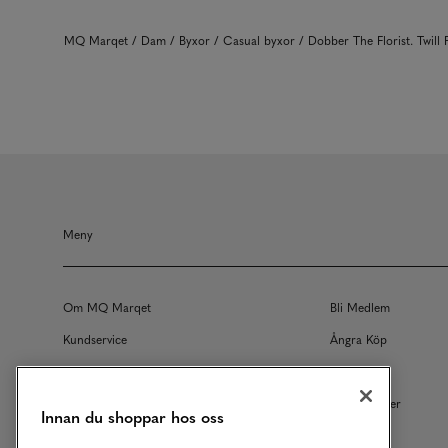
MQ Marqet
Dam
Byxor
Casual byxor
Dobber The Florist. Twill
Meny
Om MQ Marqet
Bli Medlem
Kundservice
Ångra Köp
Returer
Köpvillkor
Vårt Ansvar
Våra Tjänster
Innan du shoppar hos oss
Studentrabatt
B2B